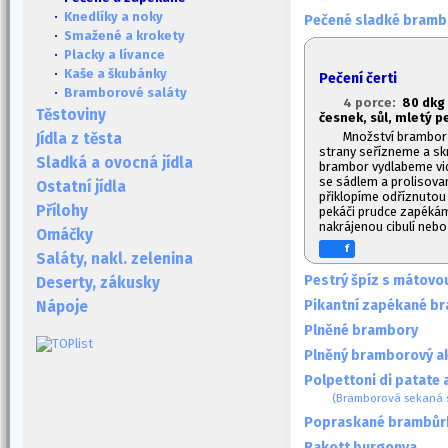
·
Knedlíky a noky
Pečené sladké brambor
·
Smažené a krokety
·
Placky a lívance
·
Kaše a škubánky
Pečení čerti
·
Bramborové saláty
4 porce:
80 dkg
Těstoviny
česnek, sůl, mletý p
Množství brambor 
Jídla z těsta
strany seřízneme a skr
Sladká a ovocná jídla
brambor vydlabeme vid
se sádlem a prolisov
Ostatní jídla
přiklopíme odříznutou
Přílohy
pekáči prudce zapéká
nakrájenou cibulí nebo
Omáčky
f
Saláty, nakl. zelenina
Pestrý špíz s mátov
Deserty, zákusky
Pikantní zapékané b
Nápoje
Plněné brambory
Plněný bramborový ak
Polpettoni di patate
(Bramborová sekaná s
Popraskané brambůrk
Rakott burgonya