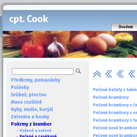
cpt. Cook
Úvodem
Předkrmy, pomazánky
Polévky
Pečené batáty s tahin
Drůbež, ptactvo
Pečené brambory
Maso rozličné
Pečené brambory s 
Ryby, mušle, korýši
Pečené brambory s 
Zelenina a houby
Pečené brambory s t
Pokrmy z brambor
Pečené nové brambor
·
Dušené a vařené
Pečené nové brambo
· Pečené a zapékané