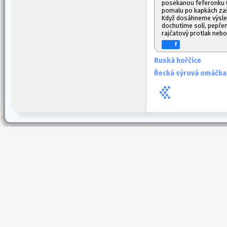
posekanou feferonku (
pomalu po kapkách zaš
Když dosáhneme výsle
dochutíme solí, pepře
rajčatový protlak neb
f
Ruská hořčice
Řecká sýrová omáčka