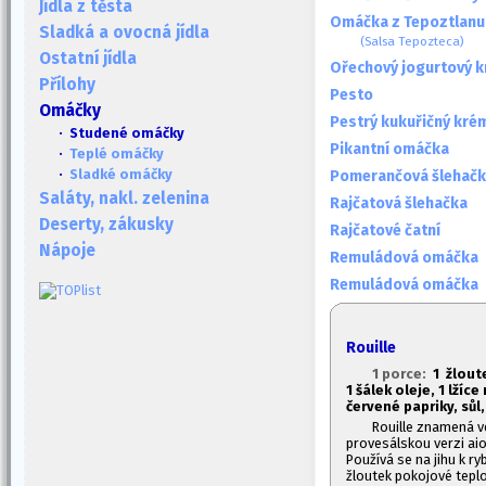
Jídla z těsta
Omáčka z Tepoztlanu
Sladká a ovocná jídla
(Salsa Tepozteca)
Ostatní jídla
Ořechový jogurtový 
Přílohy
Pesto
Omáčky
Pestrý kukuřičný kré
· Studené omáčky
Pikantní omáčka
·
Teplé omáčky
·
Sladké omáčky
Pomerančová šlehač
Saláty, nakl. zelenina
Rajčatová šlehačka
Deserty, zákusky
Rajčatové čatní
Nápoje
Remuládová omáčka
Remuládová omáčka
Rouille
1 porce:
1
žloute
1
šálek oleje, 1
lžíce
červené papriky, sůl
Rouille znamená ve
provesálskou verzi ai
Používá se na jihu k 
žloutek pokojové tepl