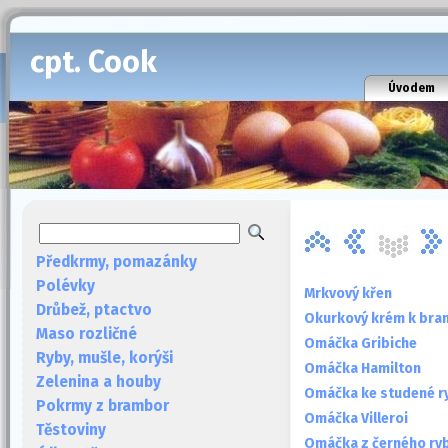
cpt. Cook
Úvodem
Předkrmy, pomazánky
Polévky
Mrkvový křen
Drůbež, ptactvo
Okurkový krém k br
Maso rozličné
Omáčka Gribiche
Ryby, mušle, korýši
Omáčka Hamilton
Zelenina a houby
Omáčka ke studené r
Pokrmy z brambor
Omáčka Villeroi
Těstoviny
Omáčka z černého ry