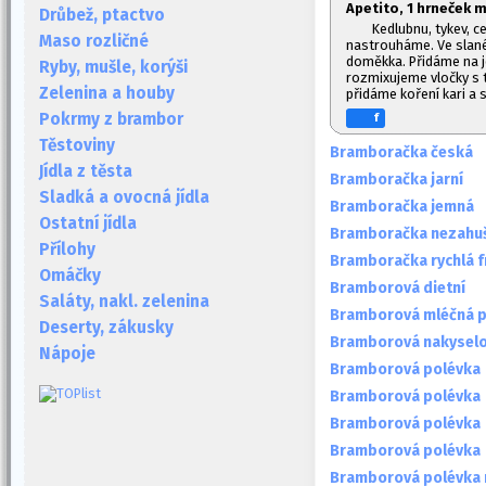
Apetito, 1
hrneček m
Drůbež, ptactvo
Kedlubnu, tykev, c
Maso rozličné
nastrouháme. Ve slan
doměkka. Přidáme na j
Ryby, mušle, korýši
rozmixujeme vločky s 
Zelenina a houby
přidáme koření kari a 
Pokrmy z brambor
f
Těstoviny
Bramboračka česká
Jídla z těsta
Bramboračka jarní
Sladká a ovocná jídla
Bramboračka jemná
Ostatní jídla
Bramboračka nezahu
Přílohy
Bramboračka rychlá 
Omáčky
Bramborová dietní
Saláty, nakl. zelenina
Bramborová mléčná p
Deserty, zákusky
Bramborová nakysel
Nápoje
Bramborová polévka
Bramborová polévka
Bramborová polévka
Bramborová polévka
Bramborová polévka 