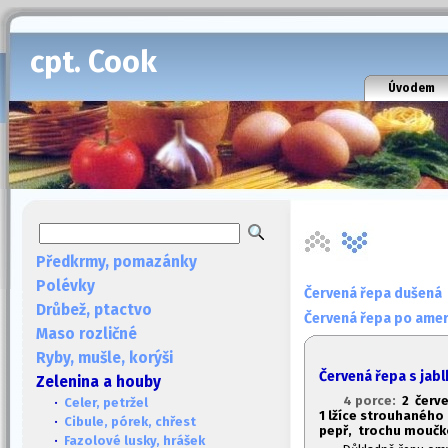
cpt. Cook
Úvodem
Předkrmy, pomazánky
Polévky
Červená řepa dušená
Drůbež, ptactvo
Červená řepa po amer
Maso rozličné
Ryby, mušle, korýši
Červená řepa s jabl
Zelenina a houby
4 porce:
2 červe
·
Celer, petržel
1
lžíce strouhaného k
·
Cibule, pórek, chřest
pepř, trochu moučk
·
Fazolové lusky, hrášek