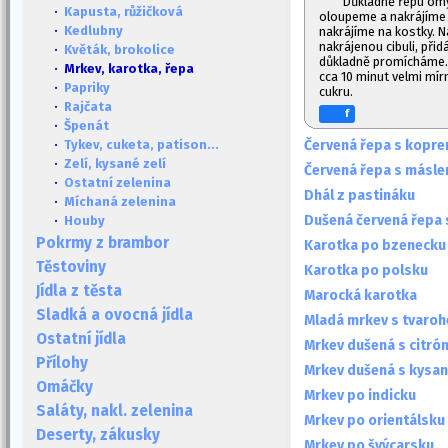
Důkladně řepu om
·
Kapusta, růžičková
oloupeme a nakrájíme 
·
Kedlubny
nakrájíme na kostky. 
nakrájenou cibuli, při
·
Květák, brokolice
důkladně promícháme.
· Mrkev, karotka, řepa
cca 10 minut velmi mír
·
Papriky
cukru.
·
Rajčata
f
·
Špenát
Červená řepa s kopr
·
Tykev, cuketa, patison...
·
Zelí, kysané zelí
Červená řepa s másl
·
Ostatní zelenina
Dhál z pastináku
·
Míchaná zelenina
Dušená červená řepa 
·
Houby
Pokrmy z brambor
Karotka po bzenecku
Těstoviny
Karotka po polsku
Jídla z těsta
Marocká karotka
Sladká a ovocná jídla
Mladá mrkev s tvaro
Ostatní jídla
Mrkev dušená s citró
Přílohy
Mrkev dušená s kysa
Omáčky
Mrkev po indicku
Saláty, nakl. zelenina
Mrkev po orientálsku
Deserty, zákusky
Mrkev po švýcarsku