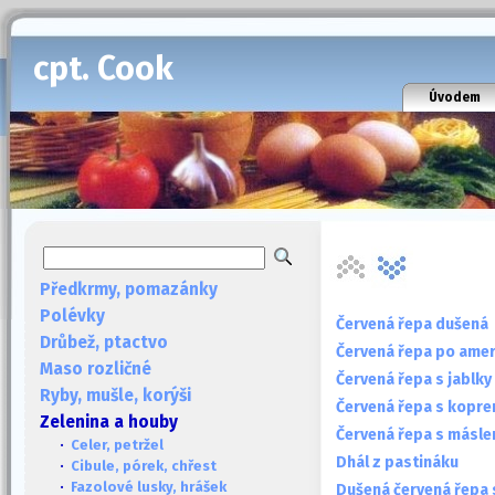
cpt. Cook
Úvodem
Předkrmy, pomazánky
Polévky
Červená řepa dušená
Drůbež, ptactvo
Červená řepa po amer
Maso rozličné
Červená řepa s jablky
Ryby, mušle, korýši
Červená řepa s kopr
Zelenina a houby
Červená řepa s másl
·
Celer, petržel
Dhál z pastináku
·
Cibule, pórek, chřest
·
Fazolové lusky, hrášek
Dušená červená řepa 