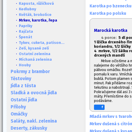
·
Kapusta, růžičková
Karotka po bzenecku
·
Kedlubny
Karotka po polsku
·
Květák, brokolice
· Mrkev, karotka, řepa
·
Papriky
Marocká karotka
·
Rajčata
·
Špenát
4 porce:
5 dl po
1
lžička drceného ří
·
Tykev, cuketa, patison...
koriandru, 1/2 lžičky
·
Zelí, kysané zelí
4 mrkve, 1/2 šálku r
·
Ostatní zelenina
drcených mandlí
·
Míchaná zelenina
Mrkve očistíme a 
·
Houby
nalejeme do většího hr
pálivou omáčku. Roze
Pokrmy z brambor
pomalu k varu. Vmích
Těstoviny
bublá. Potom plamen 
minut. Pak přidáme ro
Jídla z těsta
tekutinu a nabobtnají.
Pokračujeme dál asi 3
Sladká a ovocná jídla
máty. Přemístíme do s
Ostatní jídla
podáváme.
Přílohy
f
Omáčky
Mladá mrkev s tvaro
Saláty, nakl. zelenina
Mrkev dušená s citró
Deserty, zákusky
Mrkev dušená s kysa