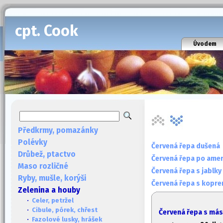
cpt. Cook
Úvodem
Předkrmy, pomazánky
Polévky
Červená řepa dušená
Drůbež, ptactvo
Červená řepa po amer
Maso rozličné
Červená řepa s jablky
Ryby, mušle, korýši
Červená řepa s kopr
Zelenina a houby
·
Celer, petržel
·
Cibule, pórek, chřest
Červená řepa s má
·
Fazolové lusky, hrášek