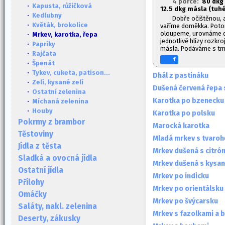
4 porce:
80 dkg 
·
Kapusta, růžičková
12.
5 dkg másla (tuhé
·
Kedlubny
Dobře očištěnou, 
·
Květák, brokolice
vaříme doměkka. Potom
oloupeme, urovnáme d
· Mrkev, karotka, řepa
jednotlivě hlízy rozkro
·
Papriky
másla. Podáváme s tm
·
Rajčata
f
·
Špenát
·
Tykev, cuketa, patison...
Dhál z pastináku
·
Zelí, kysané zelí
Dušená červená řepa 
·
Ostatní zelenina
Karotka po bzenecku
·
Míchaná zelenina
·
Houby
Karotka po polsku
Pokrmy z brambor
Marocká karotka
Těstoviny
Mladá mrkev s tvaro
Jídla z těsta
Mrkev dušená s citró
Sladká a ovocná jídla
Mrkev dušená s kysa
Ostatní jídla
Mrkev po indicku
Přílohy
Mrkev po orientálsku
Omáčky
Mrkev po švýcarsku
Saláty, nakl. zelenina
Mrkev s fazolkami a 
Deserty, zákusky