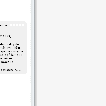
konoše
á mouka,
dvě hodiny do
máslovou jíšku,
třepeme, osušíme,
Pak je přidáme do
 a nakonec
dávala ke
10 zobrazeno 2276x