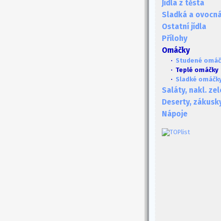
Jídla z těsta
Sladká a ovocná 
Ostatní jídla
Přílohy
Omáčky
·
Studené omáč
· Teplé omáčky
·
Sladké omáčk
Saláty, nakl. ze
Deserty, zákusk
Nápoje