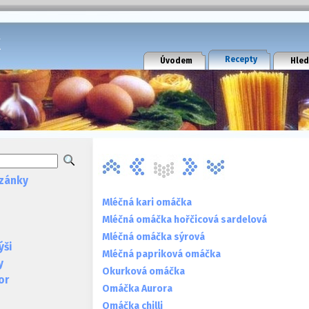
k
Recepty
Úvodem
Hled
zánky
Mléčná kari omáčka
Mléčná omáčka hořčicová sardelová
Mléčná omáčka sýrová
ýši
Mléčná papriková omáčka
y
Okurková omáčka
or
Omáčka Aurora
Omáčka chilli