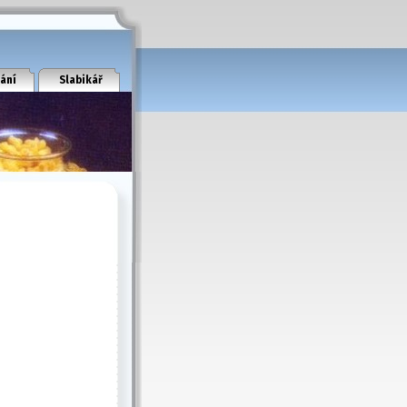
ání
Slabikář