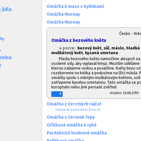
Omáčka k masu s bylinkami
jídla
Omáčka Mornay
Omáčka Mornay
Česko - Kr
ky
Omáčka z bezového květu
4 porce:
bezový květ, sůl, máslo, hladk
y
muškátový květ, kysaná smetana
lenina
Placky bezového květu namočíme alespoň na 
osolené ody, aby vyplaval hmyz. Mezitím uděláme 
y
kterou zalejeme vodou a povaříme. Květy bezu o
rozebereme na kvítka a podusíme na lžíci másla. 
omáčky spolu s mletým muškátovým květem, solí
zatřepeme kyselou smetanou. Tato omáčka se po
koroptvím nebo jiné pernaté zvěřině.
vloženo 26.06.20
f
Omáčka z čerstvých rajčat
(Salsa di pomodoro fresco)
Omáčka z červené řepy
Oříšková omáčka k rybě
Pardubická houbová omáčka
Pažitková omáčka