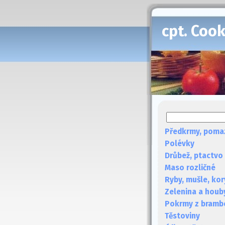
cpt. Coo
Předkrmy, poma
Polévky
Drůbež, ptactvo
Maso rozličné
Ryby, mušle, kor
Zelenina a houb
Pokrmy z bramb
Těstoviny