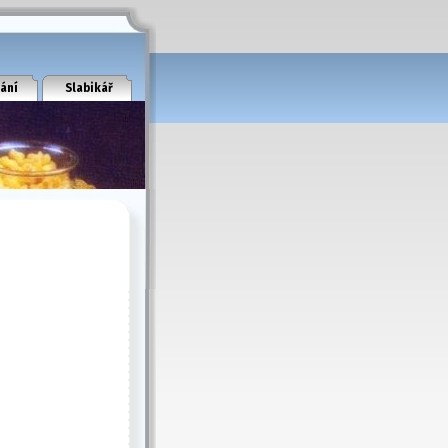
ání
Slabikář