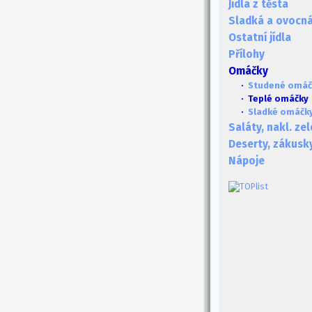
Jídla z těsta
Sladká a ovocná 
Ostatní jídla
Přílohy
Omáčky
·
Studené omáč
· Teplé omáčky
·
Sladké omáčk
Saláty, nakl. ze
Deserty, zákusk
Nápoje