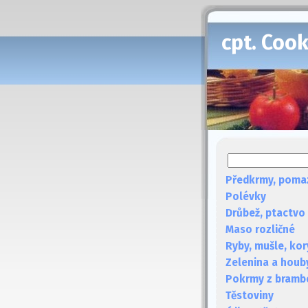
cpt. Coo
Předkrmy, poma
Polévky
Drůbež, ptactvo
Maso rozličné
Ryby, mušle, kor
Zelenina a houb
Pokrmy z bramb
Těstoviny