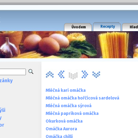
k
Recepty
Úvodem
Hled
zánky
Mléčná kari omáčka
Mléčná omáčka hořčicová sardelová
Mléčná omáčka sýrová
ýši
Mléčná papriková omáčka
y
Okurková omáčka
or
Omáčka Aurora
Omáčka chilli