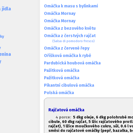
Omáčka k masu s bylinkami
jídla
Omáčka Mornay
Omáčka Mornay
Omáčka z bezového květu
Omáčka z čerstvých rajčat
ky
(Salsa di pomodoro fresco)
y
Omáčka z červené řepy
lenina
Oříšková omáčka k rybě
y
Pardubická houbová omáčka
Pažitková omáčka
Pažitková omáčka
Pikantní cibulová omáčka
Polská omáčka
Rajčatová omáčka
4 porce:
5 dkg oleje, 6 dkg polohrubé mo
cibule, 60 dkg rajčat,
5 lžic rajčatového prot
rajčat), 1
lžíce moučkového cukru, sůl, 0.6 l vo
směsi do rajčatové omáčky (pepř, bazalka, b