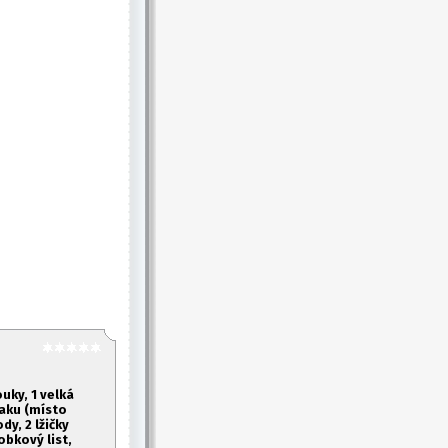
uky, 1
velká
laku (místo
dy, 2 lžičky
obkový list,