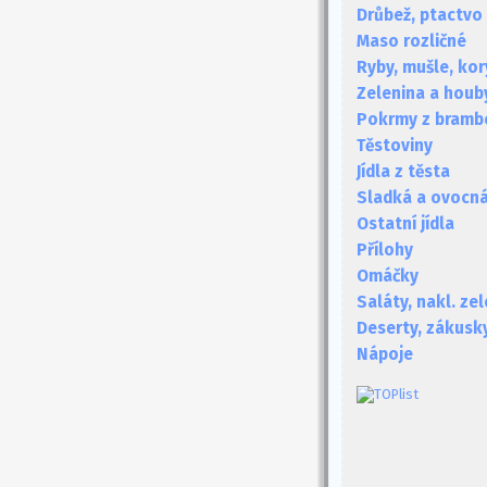
Drůbež, ptactvo
Maso rozličné
Ryby, mušle, kor
Zelenina a houb
Pokrmy z bramb
Těstoviny
Jídla z těsta
Sladká a ovocná 
Ostatní jídla
Přílohy
Omáčky
Saláty, nakl. ze
Deserty, zákusk
Nápoje