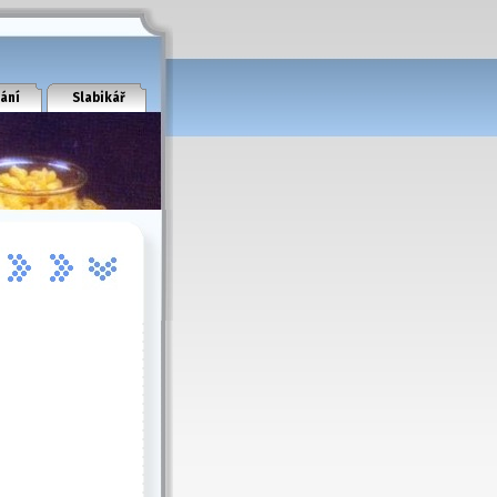
ání
Slabikář