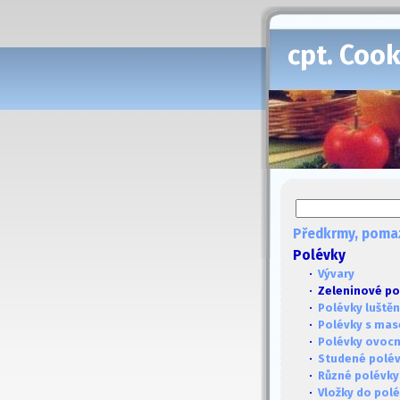
cpt. Coo
Předkrmy, poma
Polévky
·
Vývary
· Zeleninové po
·
Polévky luště
·
Polévky s ma
·
Polévky ovoc
·
Studené polé
·
Různé polévky
·
Vložky do pol