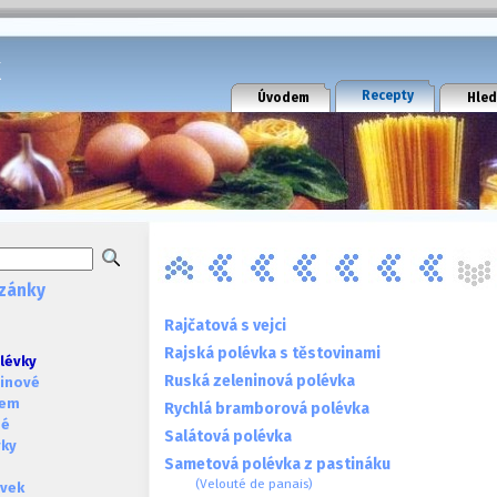
k
Recepty
Úvodem
Hled
zánky
Rajčatová s vejci
Rajská polévka s těstovinami
lévky
Ruská zeleninová polévka
ninové
sem
Rychlá bramborová polévka
né
Salátová polévka
vky
Sametová polévka z pastináku
(Velouté de panais)
évek