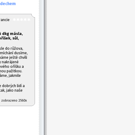
ádechem
rancie
6 dkg másla,
říšek, sůl,
le do růžova,
míchání dusíme,
áme ještě chvíli
y nakrájené
vého oříšku a
ou pažitkou.
áme, jakmile
 dobrých lidí a
tak, jako naše
07 zobrazeno 2560x