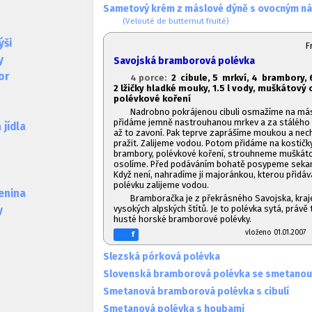
Sametový krém z máslové dýně s ovocným n
(Velouté de butternut fruité)
ýši
F
y
Savojská bramborová polévka
or
4 porce:
2 cibule,
5 mrkví, 4 brambory, 
2 lžičky hladké mouky, 1.
5 l vody, muškátový o
polévkové koření
Nadrobno pokrájenou cibuli osmažíme na más
přidáme jemně nastrouhanou mrkev a za stálého 
jídla
až to zavoní. Pak teprve zaprášíme moukou a nech
pražit. Zalijeme vodou. Potom přidáme na kostičk
brambory, polévkové koření, strouhneme muškáto
osolíme. Před podáváním bohatě posypeme sekan
Když není, nahradíme ji majoránkou, kterou přidáv
polévku zalijeme vodou.
lenina
Bramboračka je z překrásného Savojska, kraje
vysokých alpských štítů. Je to polévka sytá, právě 
y
husté horské bramborové polévky.
vloženo 01.01.20
f
Slezská pórková polévka
Slovenská bramborová polévka se smetanou
Smetanová bramborová polévka s cibulí
Smetanová polévka s houbami