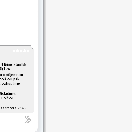
 1
lžíce hladké
 šťáva
 pro příjemnou
polévku pak
, zahustíme
řisladíme,
. Polévku
07 zobrazeno 2802x