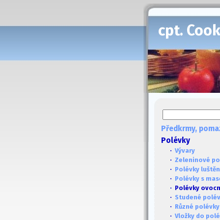
cpt. Coo
Předkrmy, poma
Polévky
·
Vývary
·
Zeleninové po
·
Polévky luště
·
Polévky s ma
· Polévky ovoc
·
Studené polé
·
Různé polévky
·
Vložky do pol