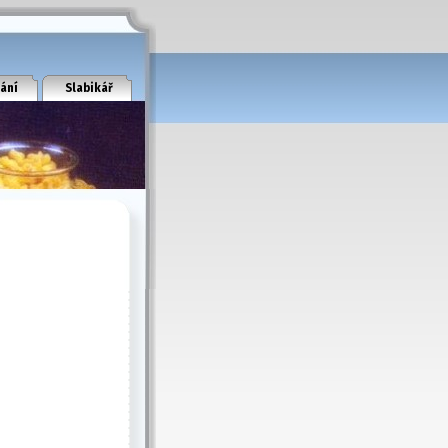
ání
Slabikář