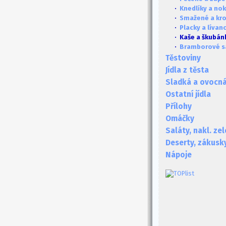
·
Knedlíky a no
·
Smažené a kr
·
Placky a lívan
· Kaše a škubán
·
Bramborové s
Těstoviny
Jídla z těsta
Sladká a ovocná 
Ostatní jídla
Přílohy
Omáčky
Saláty, nakl. ze
Deserty, zákusk
Nápoje