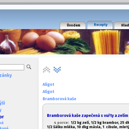
k
Recepty
Úvodem
Hled
zánky
Aligot
Aligot
Bramborová kaše
ýši
y
Bramborová kaše zapečená s vuřty a zelím
or
4 porce:
1/2 kg zelí, 1/2 kg brambor, 2
5 d
né
1/2 šálku mléka, 10 dkg másla, 1
cibule, mletý
ékané