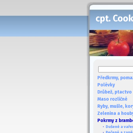
cpt. Coo
Předkrmy, poma
Polévky
Drůbež, ptactvo
Maso rozličné
Ryby, mušle, kor
Zelenina a houb
Pokrmy z bramb
·
Dušené a vaře
·
Pečené a zap