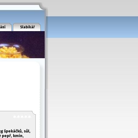
ání
Slabikář
kg špekáčků, sůl,
 pepř, kmín,