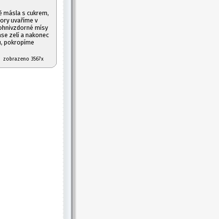
ě másla s cukrem,
ory uvaříme v
ohnivzdorné mísy
ase zelí a nakonec
, pokropíme
07 zobrazeno 3567x