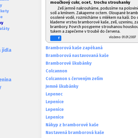
moučkový cukr, ocet, trochu strouhanky
ky
Zelí jemně nakrouháme, podusíme na polovin
okety
solí a kmínem. Zakapeme octem. Oloupané bramb
ce
osolené vodě, rozmícháme s mlékem na kaši. Do 
klademe vrstvu bramborové kaše, zelí, uzeninu, z
ky
brambory. Povrch posypeme strouhanou houskou
aláty
tukem a zapečeme v troubě do červena.
vloženo 01.01.20
f
Bramborová kaše zapékaná
jídla
Bramborová nastavovaná kaše
Bramborové škubánky
Colcannon
Colcannon s červeným zelím
lenina
Jemné škubánky
y
Lepenec
Lepenice
Lepenice
Lepenice
Nákyp z bramborové kaše
Nastavená bramborová kaše