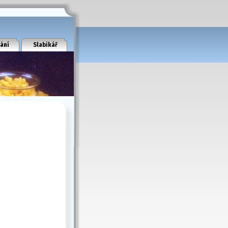
ání
Slabikář