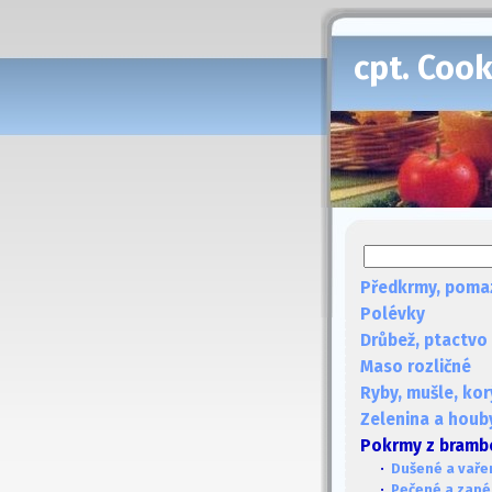
cpt. Coo
Předkrmy, poma
Polévky
Drůbež, ptactvo
Maso rozličné
Ryby, mušle, kor
Zelenina a houb
Pokrmy z bramb
·
Dušené a vaře
·
Pečené a zap