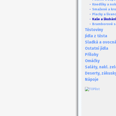
·
Knedlíky a no
·
Smažené a kr
·
Placky a lívan
· Kaše a škubán
·
Bramborové s
Těstoviny
Jídla z těsta
Sladká a ovocná 
Ostatní jídla
Přílohy
Omáčky
Saláty, nakl. ze
Deserty, zákusk
Nápoje