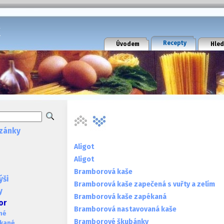
k
Recepty
Úvodem
Hled
zánky
Aligot
Aligot
Bramborová kaše
ýši
Bramborová kaše zapečená s vuřty a zelím
y
Bramborová kaše zapékaná
or
Bramborová nastavovaná kaše
né
Bramborové škubánky
ékané