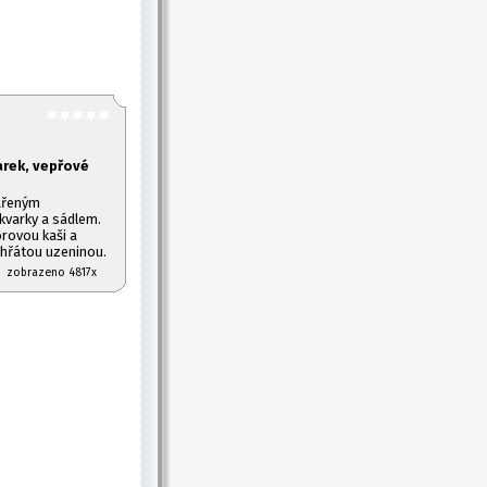
arek, vepřové
ařeným
kvarky a sádlem.
orovou kaši a
hřátou uzeninou.
07 zobrazeno 4817x