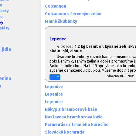
ky
Colcannon
okety
Colcannon s červeným zelím
ce
Jemné škubánky
ky
aláty
Lepenec
4 porce:
1.2 kg brambor, kysané zelí, škv
jídla
sádlo, sůl, cibule
Uvařené brambory rozmícháme, smísíme s v
pokrájeným kysaným zelím a dobře promastíme š
Solíme podle chuti. Na talíři upravíme jako bramb
sypeme osmaženou cibulkou. Můžeme doplnit pro
vloženo 01.01.20
f
lenina
y
Lepenice
Lepenice
Lepenice
Nákyp z bramborové kaše
Nastavená bramborová kaše
Parmentier z trhaného kuřecího
Slovácká kocmrnda