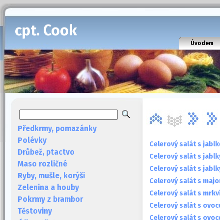
cpt. Cook
Úvodem
Předkrmy, pomazánky
Polévky
Celerový salát s jabl
Drůbež, ptactvo
Celerový salát s jablk
Maso rozličné
Celerový salát s jabl
Ryby, mušle, korýši
Celerový salát s maj
Zelenina a houby
Celerový salát s mrkv
Pokrmy z brambor
Celerový salát s ovo
Těstoviny
Celerový salát s ovo