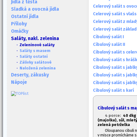
Jídla z těsta
Celerový salát s ovo
Sladká a ovocná jídla
Celerový salát s vlaš
Ostatní jídla
Celerový salát z mlad
Přílohy
Celerový salát základ
Omáčky
Cibulový salát I
Saláty, nakl. zelenina
Cibulový salát II
· Zeleninové saláty
·
Saláty s masem
Cibulový salát s cele
·
Saláty ostatní
Cibulový salát s hrá
·
Zálivky salátové
Cibulový salát s jablk
·
Naložená zelenina
Deserty, zákusky
Cibulový salát s jabl
Nápoje
Cibulový salát s jabl
Cibulový salát s karí
Cibulový salát s m
4 porce:
40 dkg 
(majolka), sůl, mlet
zelená petrželka
Oloupanou cibuli 
v misce promícháme s 