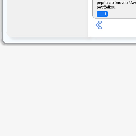
pepř a citrónovou šť
petrželkou.
f