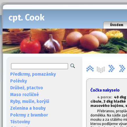
cpt. Cook
Úvodem
Předkrmy, pomazánky
Polévky
Drůbež, ptactvo
Čočka nakyselo
Maso rozličné
4 porce:
40 dkg 
Ryby, mušle, korýši
cibule, 3 dkg hladké
masového bujónu, sů
Zelenina a houby
Přebranou, propl
Pokrmy z brambor
doměkka. Na sádle zpě
mouku a za stálého míc
Těstoviny
kterou podlijeme výva