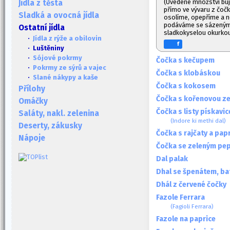
(Uvedené množství bu
Jídla z těsta
přímo ve vývaru z čoč
Sladká a ovocná jídla
osolíme, opepříme a n
podáváme se sázeným 
Ostatní jídla
sladkokyselou okurkou
·
Jídla z rýže a obilovin
f
· Luštěniny
·
Sójové pokrmy
Čočka s kečupem
·
Pokrmy ze sýrů a vajec
Čočka s klobáskou
·
Slané nákypy a kaše
Čočka s kokosem
Přílohy
Čočka s kořenovou ze
Omáčky
Čočka s listy pískavi
Saláty, nakl. zelenina
(Indore ki methi dal)
Deserty, zákusky
Čočka s rajčaty a pap
Nápoje
Čočka se zeleným pe
Dal palak
Dhal se špenátem, ba
Dhál z červené čočky
Fazole Ferrara
(Fagioli Ferrara)
Fazole na paprice