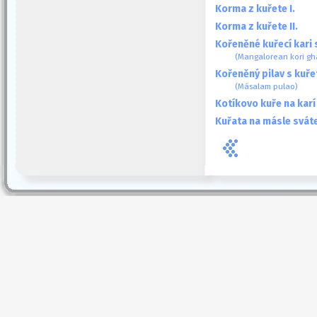
Korma z kuřete I.
Korma z kuřete II.
Kořeněné kuřecí kari 
(Mangalorean kori gha
Kořeněný pilav s kuř
(Másalam pulao)
Kotíkovo kuře na karí
Kuřata na másle svát