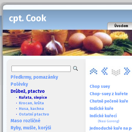
cpt. Cook
Úvodem
Předkrmy, pomazánky
Polévky
Chop suey
Drůbež, ptactvo
Chop-suey z kuřete
· Kuřata, slepice
Chutně pečené kuře
·
Krocan, krůta
Indické kuře
·
Husa, kachna
·
Ostatní ptactvo
Indické kuřecí
Maso rozličné
(Nasi Goreng)
Ryby, mušle, korýši
Jednoduché kuře na p