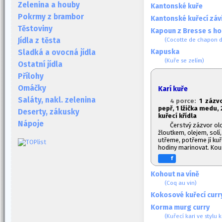
Zelenina a houby
Kantonské kuře
Pokrmy z brambor
Kantonské kuřecí záv
Těstoviny
Kapoun z Bresse s ho
(Cocotte de chapon d
Jídla z těsta
Kapuska
Sladká a ovocná jídla
(Kuře se zelím)
Ostatní jídla
Přílohy
Omáčky
Karí kuře
Saláty, nakl. zelenina
4 porce:
1
zázvo
pepř, 1
lžička medu, 2
Deserty, zákusky
kuřecí křídla
Nápoje
Čerstvý zázvor o
žloutkem, olejem, solí
utřeme, potřeme jí kuř
hodiny marinovat. Kou
f
Kohout na víně
(Coq au vin)
Kokosové kuřecí curr
Korma murg curry
(Kuřecí kari ve stylu 