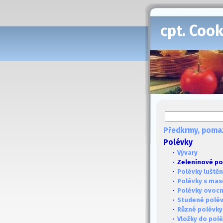
cpt. Coo
Předkrmy, poma
Polévky
·
Vývary
· Zeleninové po
·
Polévky luště
·
Polévky s ma
·
Polévky ovoc
·
Studené polé
·
Různé polévky
·
Vložky do pol