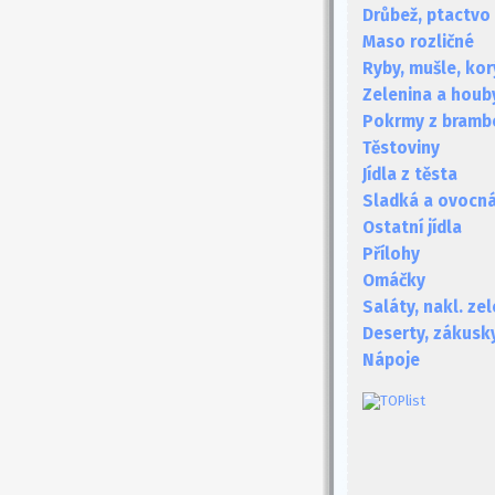
Drůbež, ptactvo
Maso rozličné
Ryby, mušle, kor
Zelenina a houb
Pokrmy z bramb
Těstoviny
Jídla z těsta
Sladká a ovocná 
Ostatní jídla
Přílohy
Omáčky
Saláty, nakl. ze
Deserty, zákusk
Nápoje