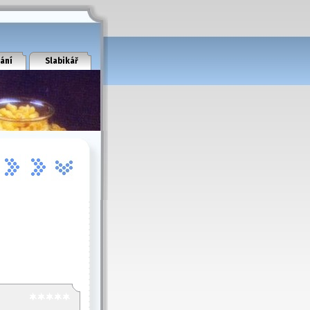
ání
Slabikář