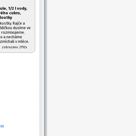
ule, 1/2 l vody,
vého cukru,
loutky
ostky. Rajče a
okličkou dusíme ve
o rozmixujeme.
sox a necháme
ozmíchali v mléce.
07 zobrazeno 2192x
em