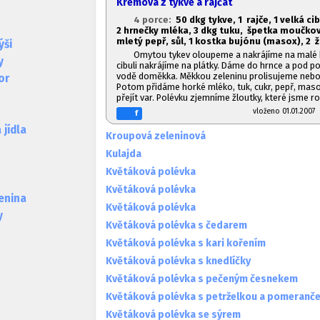
Krémová z tykve a rajčat
4 porce:
50 dkg tykve, 1
rajče, 1
velká cib
2 hrnečky mléka, 3 dkg tuku, špetka moučko
mletý pepř, sůl, 1
kostka bujónu (masox), 2 ž
ýši
Omytou tykev oloupeme a nakrájíme na malé k
y
cibuli nakrájíme na plátky. Dáme do hrnce a pod p
vodě doměkka. Měkkou zeleninu prolisujeme neb
or
Potom přidáme horké mléko, tuk, cukr, pepř, ma
přejít var. Polévku zjemníme žloutky, které jsme r
vloženo 01.01.20
f
jídla
Kroupová zeleninová
Kulajda
Květáková polévka
Květáková polévka
lenina
Květáková polévka
y
Květáková polévka s čedarem
Květáková polévka s kari kořením
Květáková polévka s knedlíčky
Květáková polévka s pečeným česnekem
Květáková polévka s petrželkou a pomeranč
Květáková polévka se sýrem