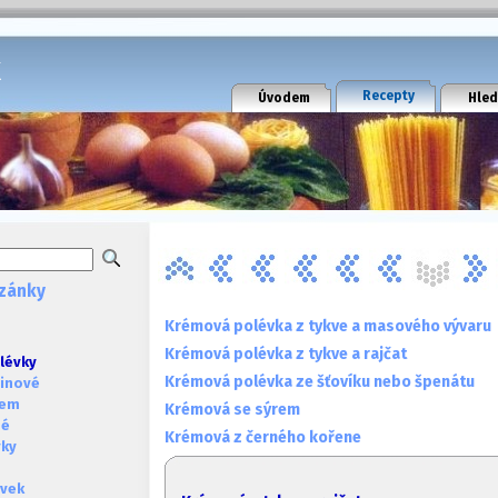
k
Recepty
Úvodem
Hled
zánky
Krémová polévka z tykve a masového vývaru
Krémová polévka z tykve a rajčat
lévky
Krémová polévka ze šťovíku nebo špenátu
ninové
sem
Krémová se sýrem
né
Krémová z černého kořene
vky
évek