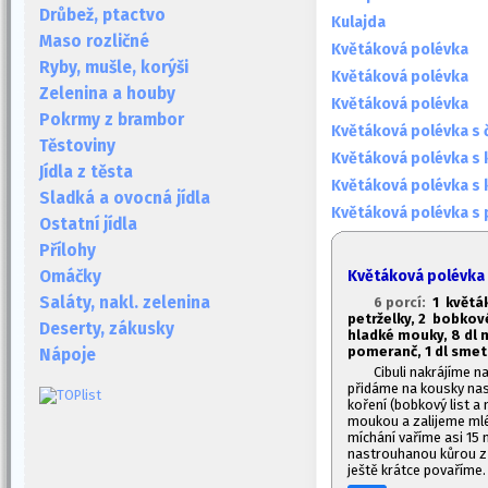
Drůbež, ptactvo
Kulajda
Maso rozličné
Květáková polévka
Ryby, mušle, korýši
Květáková polévka
Zelenina a houby
Květáková polévka
Pokrmy z brambor
Květáková polévka s
Těstoviny
Květáková polévka s 
Jídla z těsta
Květáková polévka s 
Sladká a ovocná jídla
Květáková polévka s
Ostatní jídla
Přílohy
Květáková polévka
Omáčky
Saláty, nakl. zelenina
6 porcí:
1
květák
petrželky, 2 bobkové 
Deserty, zákusky
hladké mouky, 8 dl 
pomeranč, 1
dl smet
Nápoje
Cibuli nakrájíme n
přidáme na kousky nas
koření (bobkový list a
moukou a zalijeme ml
míchání vaříme asi 15
nastrouhanou kůrou z
ještě krátce povaříme.