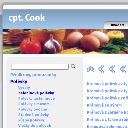
cpt. Cook
Úvodem
Předkrmy, pomazánky
Polévky
Krémová polévka z ty
·
Vývary
Krémová polévka z tyk
· Zeleninové polévky
Krémová polévka ze š
·
Polévky luštěninové
·
Polévky s masem
Krémová se sýrem
·
Polévky ovocné
Krémová z černého k
·
Studené polévky
Krémová z tykve a raj
·
Různé polévky
·
Vložky do polévek
Kroupová zeleninová