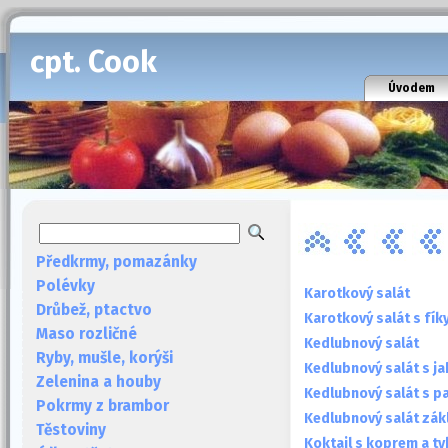
cpt. Cook
Úvodem
Předkrmy, pomazánky
Polévky
Karotkový salát
Drůbež, ptactvo
Karotkový salát s fí
Maso rozličné
Kedlubnový salát
Ryby, mušle, korýši
Kedlubnový salát s ja
Zelenina a houby
Kedlubnový salát s p
Pokrmy z brambor
Kedlubnový salát zák
Těstoviny
Koktail s koprem a ty