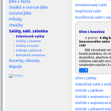
Jídla z těsta
Kombinovaný salát
Sladká a ovocná jídla
Kopřivový salát
Ostatní jídla
Kozlíčkový salát s vej
Přílohy
Omáčky
Saláty, nakl. zelenina
Křen s houskou
· Zeleninové saláty
4 porce:
6 dkg k
·
Saláty s masem
(masoxového nebo h
cukr
·
Saláty ostatní
Bílé strouhané vni
·
Zálivky salátové
hovězí polévkou. Do v
·
Naložená zelenina
dochutíme, abychom do
Deserty, zákusky
můžeme nahradit stro
smaženým masům i k r
Nápoje
f
Křen s jablky
Kukuřičný salát s end
Květák s jablkem
Květák s majonézou I
Květák s majonézou I
Květák s pikantní ma