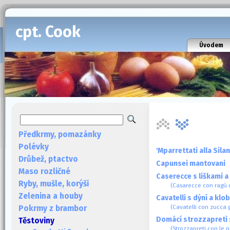
cpt. Cook
Úvodem
Předkrmy, pomazánky
Polévky
'Mparrettati alla Sila
Drůbež, ptactvo
Capunsei mantovani
Maso rozličné
Caserecce s liškami a
Ryby, mušle, korýši
(Casarecce con ragù di
Zelenina a houby
Cavatelli s dýní a kl
(Cavatelli con zucca g
Pokrmy z brambor
Domácí strozzapreti 
Těstoviny
(Strozzapreti con le n