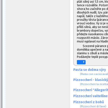
plát silný asi 1,5 cm, 
tence rozválíte. Poto
shora ho začněte po d
dlouhých nudlí, tzv. p
napůl, takže z každého 
proužky těsta (párance
vroucí vodou. Vy si je 
příliš silná, aby se ne
brambory dopečou, vyš
přidejte nasekanou cibu
rozpustit máslo. Záro
musí vyplavat na hladi
Scezené párance př
doměkka upečené a na 
slaninu s cibulí a más
Podávejte teplé posyp
f
Pasta se dvěma sýry
(Pasta con caciocaval
Pizzoccheri - klasick
(Pizzoccheri la ricetta
Pizzoccheri "Allegerit
Pizzoccheri valtelline
Pizzoccheri z bobů
(Pizzoccheri di fave)