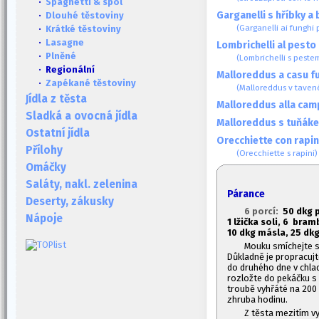
·
Spaghetti & spol
Garganelli s hříbky a 
·
Dlouhé těstoviny
(Garganelli ai funghi 
·
Krátké těstoviny
·
Lasagne
Lombrichelli al pesto 
·
Plněné
(Lombrichelli s pestem
· Regionální
Malloreddus a casu fu
·
Zapékané těstoviny
(Malloreddus v taven
Jídla z těsta
Malloreddus alla ca
Sladká a ovocná jídla
Malloreddus s tuňák
Ostatní jídla
Orecchiette con rapin
Přílohy
(Orecchiette s rapini)
Omáčky
Saláty, nakl. zelenina
Párance
Deserty, zákusky
6 porcí:
50 dkg 
Nápoje
1
lžička soli, 6 bramb
10 dkg másla, 2
5 dkg
Mouku smíchejte se
Důkladně je propracujte
do druhého dne v chlad
rozložte do pekáčku s
troubě vyhřáté na 200 
zhruba hodinu.
Z těsta mezitím 