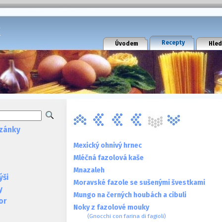
k
Recepty
Úvodem
Hled
zánky
Mexický ohnivý hrnec
Mléčná fazolová kaše
Mnazaleh
ýši
Moravské fazole se sušenými švestkami
y
Mungo na černých houbách a cibuli
or
Noky z fazolové mouky
(Gnocchi con farina di fagioli)