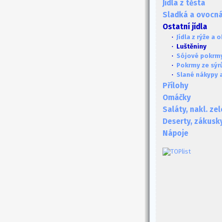
Jídla z těsta
Sladká a ovocná 
Ostatní jídla
·
Jídla z rýže a 
· Luštěniny
·
Sójové pokrm
·
Pokrmy ze sýrů
·
Slané nákypy 
Přílohy
Omáčky
Saláty, nakl. ze
Deserty, zákusk
Nápoje