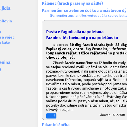
Pálenec (hrách pražený na sádle)
jídla
Parmentier se zelenou čočkou a máslovou dý
(Parmentier aux lentilles vertes et à la courge butt
obilovin
Pasta e fagioli alla napoletana
y
 a vajec
Fazole s těstovinami po napoletánsku
a kaše
4 porce:
30 dkg fazolí strakatých, 2
5 dkg
řapíkatý celer, 2 stroužky česneku, 1
feferonk
loupaných rajčat, 1
lžíce rajčatového protlaku
olivový olej, sůl
lenina
Žíhané fazole namočíme na 12 hodin do vody. 
ve stejné osolené vodě. V pánvi na oleji osmažím
y
rozmáčknutý česnek, nakrájíme oloupaný celer a 
pánve. Jakmile česnek získá barvu, tak ho odstra
nasekanou feferonku, loupaná rajčata a lžíci hust
Povaříme asi 5 minut, podle potřeby podlijeme v
fazole i s částí vývaru smícháme s hotovým zákla
propasírujeme nebo rozmixujeme, aby se omáčka 
Nakonec postupně přidáváme různé těstoviny, čas
vaříme podle druhu pasty 5 až10 minut, až jsou al 
potřeby dochutíme solí a na talíři hustou omáčk
olivovým olejem.
vloženo 13.02.20
f
Pikantní čočka