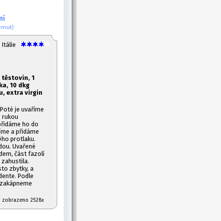
ní
ernut)
Itálie
 těstovin, 1
a, 10 dkg
, extra virgin
Poté je uvaříme
e rukou
přidáme ho do
níme a přidáme
ého protlaku.
odou. Uvařené
dem, část fazolí
zahustila.
to zbytky, a
dente. Podle
u zakápneme
10 zobrazeno 2528x