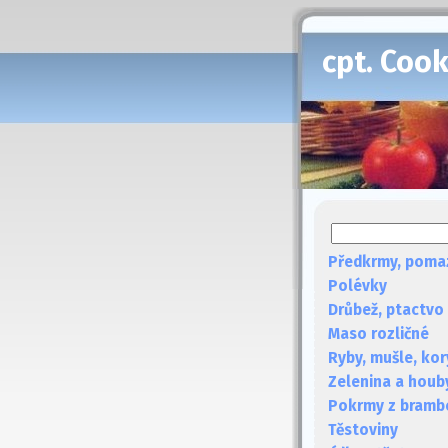
cpt. Coo
Předkrmy, poma
Polévky
Drůbež, ptactvo
Maso rozličné
Ryby, mušle, kor
Zelenina a houb
Pokrmy z bramb
Těstoviny