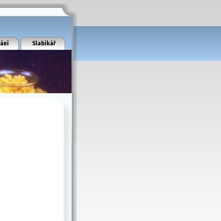
ání
Slabikář