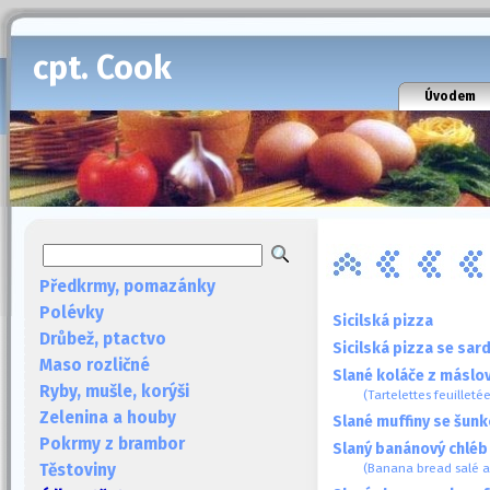
cpt. Cook
Úvodem
Předkrmy, pomazánky
Polévky
Sicilská pizza
Drůbež, ptactvo
Sicilská pizza se sar
Maso rozličné
Slané koláče z máslo
Ryby, mušle, korýši
(Tartelettes feuilleté
Zelenina a houby
Slané muffiny se šun
Pokrmy z brambor
Slaný banánový chléb
(Banana bread salé a
Těstoviny