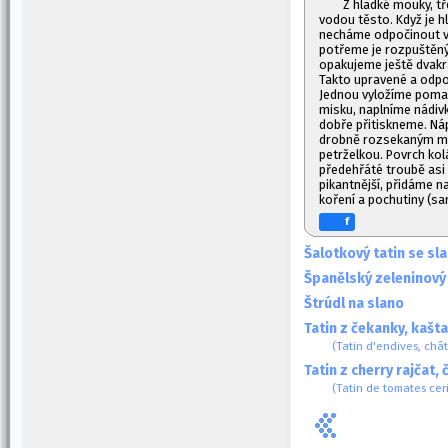
Z hladké mouky, tř
vodou těsto. Když je hl
necháme odpočinout v c
potřeme je rozpuštěný
opakujeme ještě dvakrá
Takto upravené a odpoč
Jednou vyložíme poma
misku, naplníme nádiv
dobře přitiskneme. Ná
drobně rozsekaným ma
petrželkou. Povrch ko
předehřáté troubě asi 
pikantnější, přidáme n
koření a pochutiny (sar
f
Šalotkový tatin se sl
Španělský zeleninový
Štrúdl na slano
Tatin z čekanky, kašt
(Tatin d'endives, chât
Tatin z cherry rajčat,
(Tatin de tomates ceri