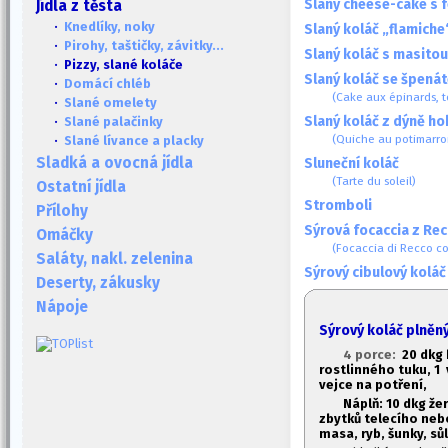
Slaný cheese-cake s 
Jídla z těsta
·
Knedlíky, noky
Slaný koláč „flamiche
·
Pirohy, taštičky, závitky...
Slaný koláč s masitou
· Pizzy, slané koláče
Slaný koláč se špenát
·
Domácí chléb
(Cake aux épinards, t
·
Slané omelety
Slaný koláč z dýně h
·
Slané palačinky
(Quiche au potimarro
·
Slané lívance a placky
Sladká a ovocná jídla
Sluneční koláč
(Tarte du soleil)
Ostatní jídla
Stromboli
Přílohy
Sýrová focaccia z Re
Omáčky
(Focaccia di Recco co
Saláty, nakl. zelenina
Sýrový cibulový koláč
Deserty, zákusky
Nápoje
Sýrový koláč plněn
4 porce:
20 dkg
rostlinného tuku, 1
v
vejce na potření,
Náplň: 10 dkg ž
zbytků telecího ne
masa, ryb, šunky, sů