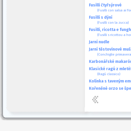
Fusilli čtyřsýrové
(Fusilli con salsa ai f
Fusilli s dýní
(Fusilli con la zucca)
Fusilli, ricotta e fungh
(Fusilli s ricottou a h
Jarní nudle
Jarní těstovinové muš
(Conchiglie primavera
Karbonářské makaró
Klasické ragú z mlet
(Ragú classico)
Kolínka s taveným e
Kořeněné orzo se šp