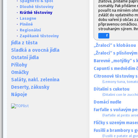
·
Spaghetti & spol
zlatova, přidáme papr
osmahly. Pak přidáme 
·
Dlouhé těstoviny
povařit na mírném ohni
· Krátké těstoviny
zvlášť do vydatného mn
·
Lasagne
dobu vaření ji občas 
připravenou omáčkou.
·
Plněné
strouhaným sýrem. Ih
·
Regionální
f
·
Zapékané těstoviny
Jídla z těsta
„Žraloci“ s klobásou
Sladká a ovocná jídla
„Žraloci“ s plísňový
Ostatní jídla
Barevné „motýlky“ s 
Přílohy
Capunti s medvědím 
Omáčky
Citronové těstoviny s
Saláty, nakl. zelenina
(Lemony tuna, tomato
Deserty, zákusky
Ditalini s cuketou
Nápoje
(Ditalini con le zucch
Domácí nudle
Farfalle s voňavým p
(Farfalle al pesto aro
Flíčky s uzeným mas
Fusilli a brambory s
(Fusilli e patate al go