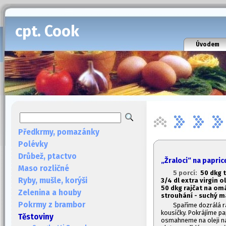
cpt. Cook
Úvodem
Předkrmy, pomazánky
Polévky
Drůbež, ptactvo
„Žraloci“ na papric
Maso rozličné
5 porcí:
50 dkg t
Ryby, mušle, korýši
3/4 dl extra virgin o
50 dkg rajčat na omá
Zelenina a houby
strouhání - suchý m
Pokrmy z brambor
Spaříme dozrálá r
kousíčky. Pokrájíme pa
Těstoviny
osmahneme na oleji na