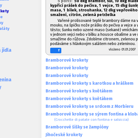
5 porcí:
50 dkg brambor, sůl, 10 dkg hla
ky
kypřící prášek do pečiva, 1
vejce, 1
5 dkg šun
masa, 1
bílek, strouhanka, 12 dkg vepřového
okety
smažení, citrón, zelená petrželka
ce
Vařené prolisované teplé brambory dáme na vá
ky
mouku, na špičku nože prášku do pečiva a vejce a
aláty
těsto; šunku nebo uzené maso (sekané) vmícháme
v jednom vejci nebo v bílku a housce obalíme a v
smažíme do růžova. Zdobíme citronem, zelenou pe
podáváme s hlávkovým salátem nebo zeleninou.
vloženo 01.01.20
jídla
f
Bramborové krokety
Bramborové krokety
Bramborové krokety
lenina
Bramborové krokety s karotkou a hráškem
y
Bramborové krokety s květákem
Bramborové krokety s květákem
Bramborové krokety se srdcem z Morbieru
Bramborové krokety se sýrem fontina a klo
(Crocchette di patate con fontina e salsiccia)
Bramborové šišky se žampióny
Jihočeské krokety