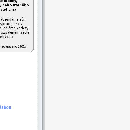
dké mouky,
ky nebo uzeného
 sádla na
l, přidáme sůl,
 vypracujeme v
, děláme kotlety,
e rozpáleném sádle
trželí a
07 zobrazeno 2905x
báskou