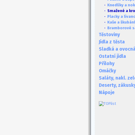
·
Knedlíky a no
· Smažené a kr
·
Placky a lívan
·
Kaše a škubán
·
Bramborové s
Těstoviny
Jídla z těsta
Sladká a ovocná 
Ostatní jídla
Přílohy
Omáčky
Saláty, nakl. ze
Deserty, zákusk
Nápoje