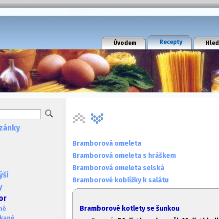
k
Recepty
Úvodem
Hled
zánky
Bramborová omeleta
Bramborová omeleta s hráškem
Bramborová omeleta selská
ýši
Bramborové koblížky k salátu
y
or
Bramborové kotlety se šunkou
né
ékané