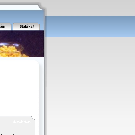
ání
Slabikář