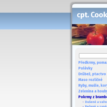
cpt. Coo
Předkrmy, poma
Polévky
Drůbež, ptactvo
Maso rozličné
Ryby, mušle, kor
Zelenina a houb
Pokrmy z bramb
·
Dušené a vaře
·
Pečené a zap