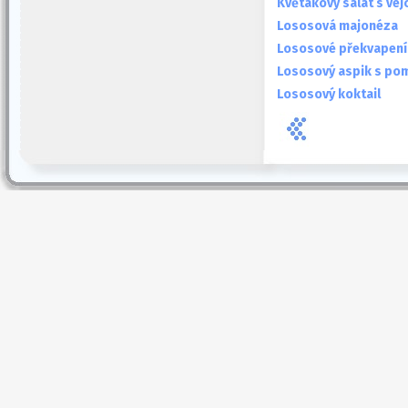
Květákový salát s ve
Lososová majonéza
Lososové překvapení
Lososový aspik s po
Lososový koktail