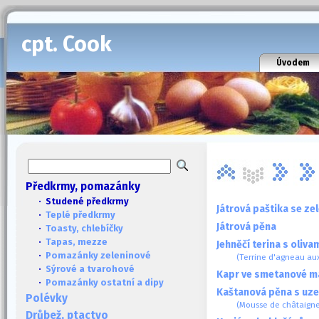
cpt. Cook
Úvodem
Předkrmy, pomazánky
· Studené předkrmy
Játrová paštika se z
·
Teplé předkrmy
Játrová pěna
·
Toasty, chlebíčky
·
Tapas, mezze
Jehněčí terina s oliva
·
Pomazánky zeleninové
(Terrine d'agneau aux
·
Sýrové a tvarohové
Kapr ve smetanové m
·
Pomazánky ostatní a dipy
Kaštanová pěna s uz
Polévky
(Mousse de châtaigne
Drůbež, ptactvo