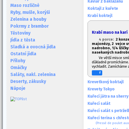
Kaviár z baklažánů
Maso rozličné
Koktajl z kuřete
Ryby, mušle, korýši
Krabí koktejl
Zelenina a houby
Pokrmy z brambor
Krabí maso na karí
Těstoviny
4 porce:
2 konze
Jídla z těsta
majonézy, 2 vejce u
Sladká a ovocná jídla
nadrobno, 1/4 lžičky 
nasekaných nadrobno
Ostatní jídla
Ve větší misce sm
Přílohy
důkladně promícháme. 
vychladit. Zamícháme 
Omáčky
f
Saláty, nakl. zelenina
Deserty, zákusky
Krevetkový koktajl
Nápoje
Krevety Tokyo
Kuřecí játra na sherry
Kuřecí salát
Kuřecí salát s petrže
Kuřecí terina s chřes
(Pressé de poulet aux