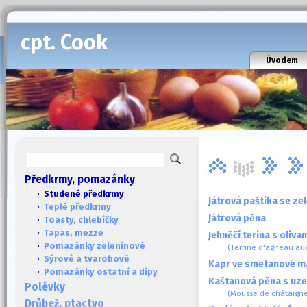
cpt. Cook
Úvodem
Předkrmy, pomazánky
· Studené předkrmy
Játrová paštika se z
·
Teplé předkrmy
Játrová pěna
·
Toasty, chlebíčky
·
Tapas, mezze
Jehněčí terina s oliva
·
Pomazánky zeleninové
(Terrine d'agneau aux
·
Sýrové a tvarohové
Kapr ve smetanové m
·
Pomazánky ostatní a dipy
Kaštanová pěna s uz
Polévky
(Mousse de châtaigne
Drůbež, ptactvo