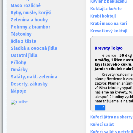
Kaviár z baklažánů
Maso rozličné
Koktajl z kuřete
Ryby, mušle, korýši
Krabí koktejl
Zelenina a houby
Krabí maso na karí
Pokrmy z brambor
Krevetkový koktajl
Těstoviny
Jídla z těsta
Krevety Tokyo
Sladká a ovocná jídla
Ostatní jídla
4 porce:
50 dkg 
omáčky, 1
lžíce nast
Přílohy
krystalového cukru,
jarních cibulek nak
Omáčky
Krevety rozložíme 
Saláty, nakl. zelenina
pánvi přivedeme k va
zázvor. Plamen snížím
Deserty, zákusky
většina tekutiny vypaří
Nápoje
nalijeme na krevety. Mi
alespoň 2 hodiny vych
naaranžujeme je na ta
f
Kuřecí játra na sherry
Kuřecí salát
Kuřecí salát s petrže