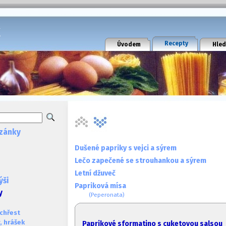
k
Recepty
Úvodem
Hled
zánky
Dušené papriky s vejci a sýrem
Lečo zapečené se strouhankou a sýrem
Letní džuveč
ýši
Papriková mísa
y
(Peperonata)
 chřest
, hrášek
Paprikové sformatino s cuketovou salsou