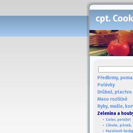
cpt. Coo
Předkrmy, poma
Polévky
Drůbež, ptactvo
Maso rozličné
Ryby, mušle, kor
Zelenina a houb
·
Celer, petržel
·
Cibule, pórek,
·
Fazolové lusky