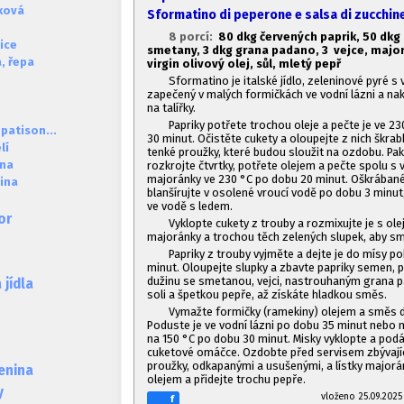
čková
Sformatino di peperone e salsa di zucchin
8 porcí:
80 dkg červených paprik,
50 dkg 
ice
smetany, 3 dkg grana padano, 3 vejce, majo
, řepa
virgin olivový olej, sůl, mletý pepř
Sformatino je italské jídlo, zeleninové pyré s
zapečený v malých formičkách ve vodní lázni a na
na talířky.
Papriky potřete trochou oleje a pečte je ve 23
 patison...
30 minut. Očistěte cukety a oloupejte z nich škr
lí
tenké proužky, které budou sloužit na ozdobu. Pak
ina
rozkrojte čtvrtky, potřete olejem a pečte spolu s 
majoránky ve 230 °C po dobu 20 minut. Oškrábané
ina
blanšírujte v osolené vroucí vodě po dobu 3 minut
ve vodě s ledem.
or
Vyklopte cukety z trouby a rozmixujte je s olej
majoránky a trochou těch zelených slupek, aby sm
Papriky z trouby vyjměte a dejte je do mísy pok
minut. Oloupejte slupky a zbavte papriky semen, 
dužinu se smetanou, vejci, nastrouhaným grana 
jídla
soli a špetkou pepře, až získáte hladkou směs.
Vymažte formičky (ramekiny) olejem a směs do
Poduste je ve vodní lázni po dobu 35 minut nebo 
na 150 °C po dobu 30 minut. Misky vyklopte a podá
cuketové omáčce. Ozdobte před servisem zbývají
proužky, odkapanými a usušenými, a lístky majorá
lenina
olejem a přidejte trochu pepře.
y
vloženo 25.09.2
f