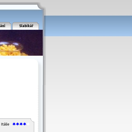
ání
Slabikář
Itálie