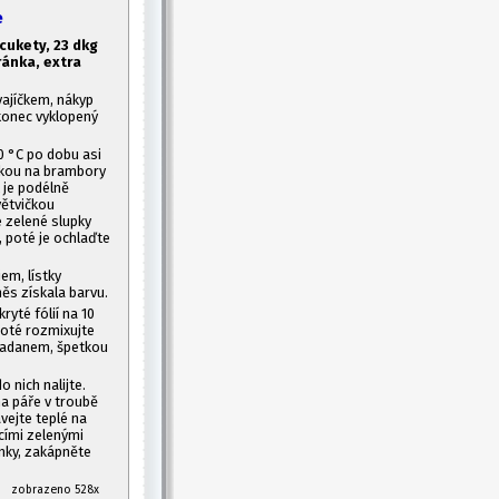
e
cukety, 23 dkg
ránka, extra
 vajíčkem, nákyp
konec vyklopený
0 °C po dobu asi
abkou na brambory
 je podélně
větvičkou
 zelené slupky
, poté je ochlaďte
em, lístky
ěs získala barvu.
ryté fólií na 10
poté rozmixujte
padanem, špetkou
 nich nalijte.
na páře v troubě
vejte teplé na
cími zelenými
nky, zakápněte
025 zobrazeno 528x