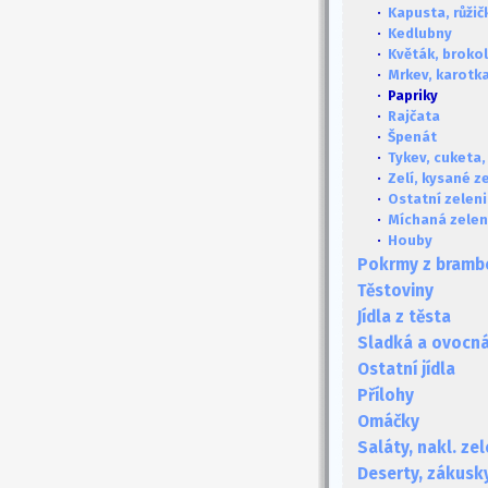
·
Kapusta, růži
·
Kedlubny
·
Květák, brokol
·
Mrkev, karotka
· Papriky
·
Rajčata
·
Špenát
·
Tykev, cuketa,
·
Zelí, kysané ze
·
Ostatní zelen
·
Míchaná zelen
·
Houby
Pokrmy z bramb
Těstoviny
Jídla z těsta
Sladká a ovocná 
Ostatní jídla
Přílohy
Omáčky
Saláty, nakl. ze
Deserty, zákusk