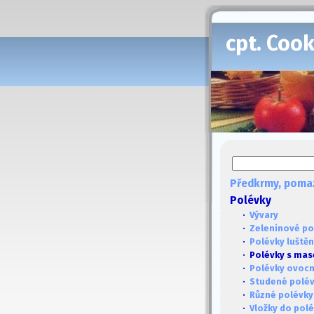
cpt. Coo
Předkrmy, poma
Polévky
·
Vývary
·
Zeleninové po
·
Polévky luště
· Polévky s ma
·
Polévky ovoc
·
Studené polé
·
Různé polévky
·
Vložky do pol