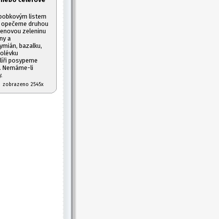
 bobkovým listem
m opečeme druhou
ořenovou zeleninu
ny a
ymián, bazalku,
polévku
líři posypeme
i. Nemáme-li
.
07 zobrazeno 2545x