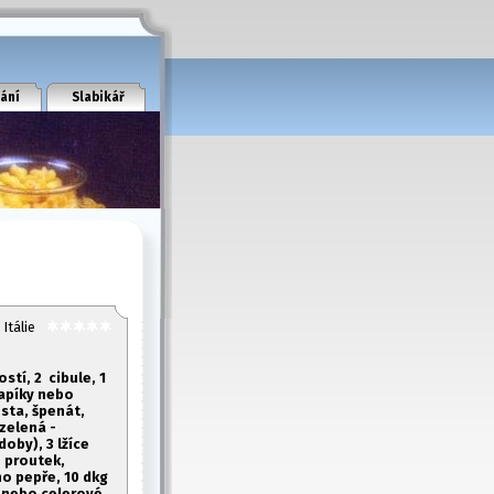
ání
Slabikář
Itálie
stí, 2 cibule, 1
řapíky nebo
usta, špenát,
 zelená -
doby), 3 lžíce
- proutek,
ého pepře, 10 dkg
y nebo celerové