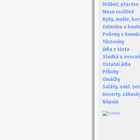
Drůbež, ptactvo
Maso rozličné
Ryby, mušle, kor
Zelenina a houb
Pokrmy z bramb
Těstoviny
Jídla z těsta
Sladká a ovocná 
Ostatní jídla
Přílohy
Omáčky
Saláty, nakl. ze
Deserty, zákusk
Nápoje