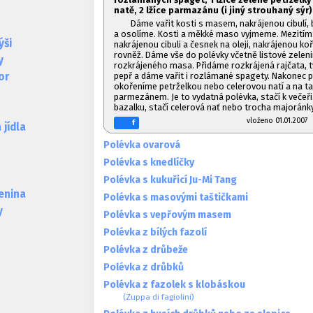
natě, 2 lžíce parmazánu (i jiný strouhaný sýr)
Dáme vařit kosti s masem, nakrájenou cibulí,
a osolíme. Kosti a měkké maso vyjmeme. Mezití
ýši
nakrájenou cibuli a česnek na oleji, nakrájenou k
rovněž. Dáme vše do polévky včetně listové zeleni
y
rozkrájeného masa. Přidáme rozkrájená rajčata, t
pepř a dáme vařit i rozlámané spagety. Nakonec 
or
okořeníme petrželkou nebo celerovou natí a na ta
parmezánem. Je to vydatná polévka, stačí k večeř
bazalku, stačí celerová nať nebo trocha majoránky
vloženo 01.01.20
f
jídla
Polévka ovarová
Polévka s knedlíčky
Polévka s kukuřicí Ju-Mi Tang
lenina
Polévka s masovými taštičkami
y
Polévka s vepřovým masem
Polévka z bílých fazolí
Polévka z drůbeže
Polévka z drůbků
Polévka z fazolek s klobáskou
(Zuppa di fagiolini)