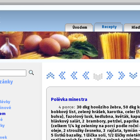
k
Recepty
Úvodem
Hled
zánky
Polévka minestra
lévky
4 porce:
30 dkg hovězího žebra,
50 dkg ko
ninové
bobkový list, zelený hrášek, karotka, celer (
sem
bulva), fazolový lusk, kedlubna, květák, kap
né
hlávkový salát, 2 brambory, petržel, paprika
vky
(celkem 1/4 kg zeleniny na porci podle roční 
oleje, 2 stroužky česneku, 3 rajčata, tymián 
5 lístků bazalky, 1
lžička soli, 1/2 lžičky mlet
évek
rozlámaných špaget, 1
lžíce zelené petrželk