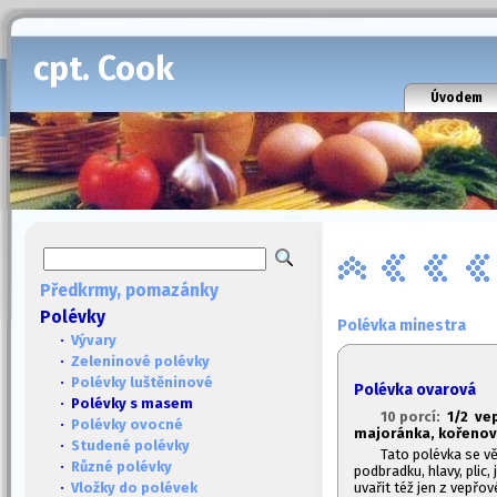
cpt. Cook
Úvodem
Předkrmy, pomazánky
Polévky
Polévka minestra
·
Vývary
·
Zeleninové polévky
·
Polévky luštěninové
Polévka ovarová
· Polévky s masem
10 porcí:
1/2 vep
·
Polévky ovocné
majoránka, kořenová
·
Studené polévky
Tato polévka se vět
·
Různé polévky
podbradku, hlavy, plic, 
uvařit též jen z vepřov
·
Vložky do polévek