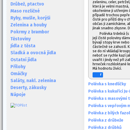
zeleninu, celer, petrže
Drůbež, ptactvo
která je velmi mastná,
okořeníme ji utřeným
Maso rozličné
případě trochou pepře
Ryby, mušle, korýši
čisté pro příští dny v
občas ji zamícháme, ab
Zelenina a houby
jinak snadno zkysne. D
Pokrmy z brambor
Polévka trdelná (s
její čisté poloviny dáme
Těstoviny
bývají stopy krve nebo
Jídla z těsta
částečně se zahustí. K
se do ní vkládají krou
Sladká a ovocná jídla
neboť se rychle kazí j
Ostatní jídla
uvařit i jindy než při 
hrneček rozkloktané kr
Přílohy
Má hodnotu živící.
Omáčky
f
Saláty, nakl. zelenina
Polévka s knedlíčky
Deserty, zákusky
Polévka s kukuřicí Ju
Nápoje
Polévka s masovými t
Polévka s vepřovým
Polévka z bílých fazol
Polévka z drůbeže
Polévka z drůbků