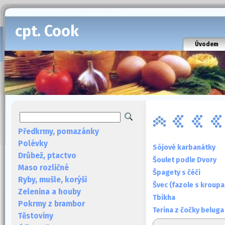
cpt. Cook
Úvodem
Předkrmy, pomazánky
Polévky
Sójové karbanátky
Drůbež, ptactvo
Šoulet podle Dvory
Maso rozličné
Špagety s čéči
Ryby, mušle, korýši
Švec (fazole s kroupa
Zelenina a houby
Tbikha
Pokrmy z brambor
Terina z čočky belug
Těstoviny