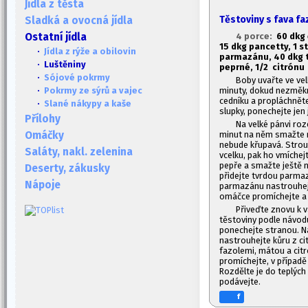
Jídla z těsta
Těstoviny s fava f
Sladká a ovocná jídla
4 porce:
60 dkg 
Ostatní jídla
1
5 dkg pancetty, 1
st
·
Jídla z rýže a obilovin
parmazánu, 40 dkg t
· Luštěniny
peprné, 1/2 citrónu
·
Sójové pokrmy
Boby uvařte ve ve
minuty, dokud nezměkn
·
Pokrmy ze sýrů a vajec
cedníku a propláchnět
·
Slané nákypy a kaše
slupky, ponechejte jen
Přílohy
Na velké pánvi roz
minut na něm smažte n
Omáčky
nebude křupavá. Strou
Saláty, nakl. zelenina
vcelku, pak ho vmíche
pepře a smažte ještě m
Deserty, zákusky
přidejte tvrdou parmaz
Nápoje
parmazánu nastrouhejt
omáčce promíchejte a 
Přiveďte znovu k v
těstoviny podle návodu
ponechejte stranou. N
nastrouhejte kůru z ci
fazolemi, mátou a cit
promíchejte, v případ
Rozdělte je do teplýc
podávejte.
f