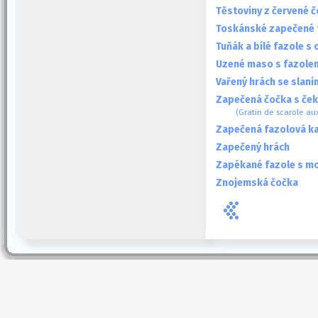
Těstoviny z červené 
Toskánské zapečené 
Tuňák a bílé fazole s 
Uzené maso s fazole
Vařený hrách se slan
Zapečená čočka s če
(Gratin de scarole aux
Zapečená fazolová kaš
Zapečený hrách
Zapékané fazole s mo
Znojemská čočka