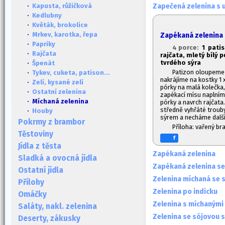
Zapečená zelenina s
·
Kapusta, růžičková
·
Kedlubny
·
Květák, brokolice
·
Mrkev, karotka, řepa
Zapékaná zelenina
·
Papriky
4 porce:
1
patiso
·
Rajčata
rajčata, mletý bílý p
tvrdého sýra
·
Špenát
Patizon oloupeme
·
Tykev, cuketa, patison...
nakrájíme na kostky 1 x
·
Zelí, kysané zelí
pórky na malá kolečka,
·
Ostatní zelenina
zapékací mísu naplníme
· Míchaná zelenina
pórky a navrch rajčat
středně vyhřáté trou
·
Houby
sýrem a necháme další
Pokrmy z brambor
Příloha: vařený b
Těstoviny
f
Jídla z těsta
Zapékaná zelenina
Sladká a ovocná jídla
Zapékaná zelenina s
Ostatní jídla
Zelenina míchaná se s
Přílohy
Zelenina po indicku
Omáčky
Zelenina s míchanými 
Saláty, nakl. zelenina
Zelenina se sójovou
Deserty, zákusky