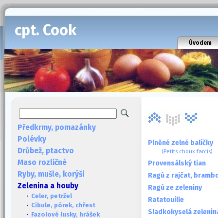
cpt. Cook
Úvodem
Předkrmy, pomazánky
Polévky
Plněné zelné balíčky
Drůbež, ptactvo
(Petits choux farcis)
Maso rozličné
Provensálský tian
Ryby, mušle, korýši
Ragú z rajčat, brambor
Zelenina a houby
Ragú ze zeleniny
·
Celer, petržel
Ratatouille
·
Cibule, pórek, chřest
Sladkokyselá zelenina
·
Fazolové lusky, hrášek